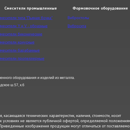
Смесители промышленные
Формовочное оборудование
месители типа "Пьяная бочка"
Вибростолы
месители Y и V - образные
Вибросита
месители биконические
месители конусные
месители барабанные
месители пропеллерные
енного оборудования и изделий из металла.
ское ш.57, к.6
 касающаяся технических характеристик, наличия, стоимости, носит
их условиях не является публичной офертой, определяемой положения
. Приведенные изображения продукции могут отличаться от поставляемо