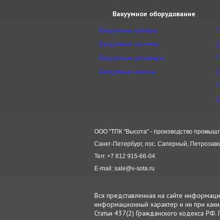
Вакуумное оборудование
Вакуумные камеры
С
Вакуумные системы
С
Вакуумные ресиверы
С
Вакуумные насосы
С
С
С
ООО "ТПК "Высота" - производство промышл
Санкт-Петербург, пос. Саперный, Петрозавод
Тел: +7 812 915-66-04
E-mail: sale@v-sota.ru
Вся представленная на сайте информация,
информационный характер и ни при как
Статьи 437(2) Гражданского кодекса РФ