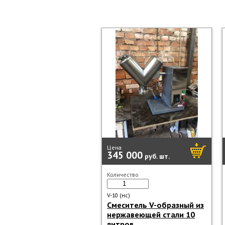
Цена
345 000
руб.
шт.
Количество
V-10 (нс)
Смеситель V-образный из
нержавеющей стали 10
литров