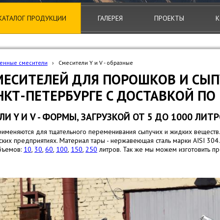
КАТАЛОГ ПРОДУКЦИИ
ГАЛЕРЕЯ
ПРОЕКТЫ
К
енные смесители
›
Смесители Y и V - образные
МЕСИТЕЛЕЙ ДЛЯ ПОРОШКОВ И СЫ
НКТ-ПЕТЕРБУРГЕ С ДОСТАВКОЙ ПО
Y И V - ФОРМЫ, ЗАГРУЗКОЙ ОТ 5 ДО 1000 ЛИТР
рименяются для тщательного переменивания сыпучих и жидких веществ.
их предприятиях. Материал тары - нержавеющая сталь марки AISI 304.
бъемов:
10
,
30
,
60
,
100
,
150
,
250
литров. Так же мы можем изготовить 