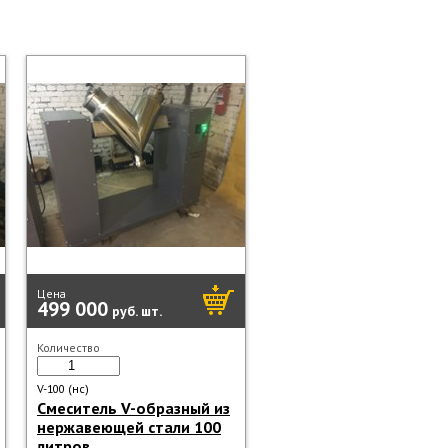
Цена
499 000
руб.
шт.
Количество
V-100 (нс)
Смеситель V-образный из
нержавеющей стали 100
литров