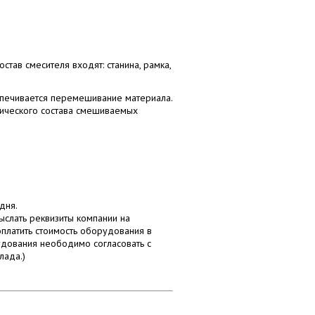
тав смесителя входят: станина, рамка,
еспечивается перемешивание материала.
рического состава смешиваемых
 дня.
слать реквизиты компании на
оплатить стоимость оборудования в
удования неободимо согласовать с
лада.)