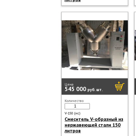
Цена
545 000
руб.
шт.
Количество
V-150 (нс)
Смеситель V-образный из
нержавеющей стали 150
литров