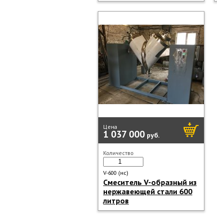
Цена
1 037 000
руб.
Количество
V-600 (нс)
Смеситель V-образный из
нержавеющей стали 600
литров