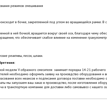
рования режимов смешивания
исходит в бочке, закрепленной под углом во вращающейся рамке. В сос
ленной в ней бочкой, вращается вокруг своей оси, благодаря чему об
 вращения, что обеспечивает слабое влияние на изменение грануломет
ские реактивы, песок, шлаки.
бретения:
вой модели V-образного смесителя занимает порядка 14-21 рабочего
телей необходимо оформить заявку на произвдство оборудования и вы
гласования всех нюансов и подписания договора поставки необходимо 
аты мы запускаем ваш заказ в производство, после изготовления обор
а в транспортную компанию для доставки либо самовывоз с нашего ск