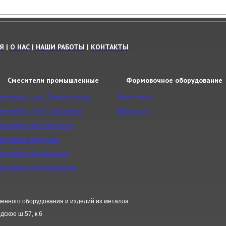
Я
|
О НАС
|
НАШИ РАБОТЫ
|
КОНТАКТЫ
Смесители промышленные
Формовочное оборудование
месители типа "Пьяная бочка"
Вибростолы
месители Y и V - образные
Вибросита
месители биконические
месители конусные
месители барабанные
месители пропеллерные
енного оборудования и изделий из металла.
ское ш.57, к.6