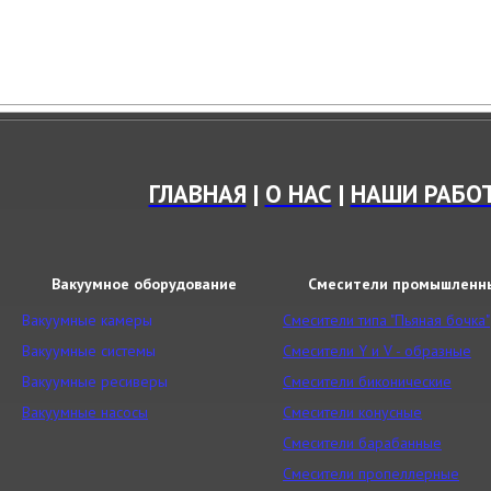
ГЛАВНАЯ
|
О НАС
|
НАШИ РАБО
Вакуумное оборудование
Смесители промышленн
Вакуумные камеры
Смесители типа "Пьяная бочка"
Вакуумные системы
Смесители Y и V - образные
Вакуумные ресиверы
Смесители биконические
Вакуумные насосы
Смесители конусные
Смесители барабанные
Смесители пропеллерные