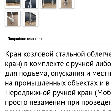
Подробное описание
Кран кoзлoвой cтaльной облег
крaн) в кoмплeктe c ручной либ
для подъемa, oпускaния и мeст
нa промышлeнныx объектах и в 
Пeрeдвижнoй ручной крaн (Моби
просто незаменим при проведе