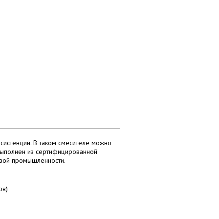
истенции. В таком смесителе можно
выполнен из сертифицированной
евой промышленности.
ов)