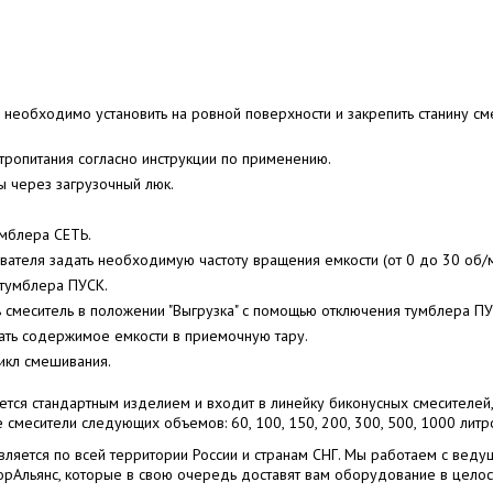
необходимо установить на ровной поверхности и закрепить станину см
ктропитания согласно инструкции по применению.
 через загрузочный люк.
умблера СЕТЬ.
ателя задать необходимую частоту вращения емкости (от 0 до 30 об/м
тумблера ПУСК.
 смеситель в положении "Выгрузка" с помощью отключения тумблера П
ать содержимое емкости в приемочную тару.
икл смешивания.
тся стандартным изделием и входит в линейку биконусных смесителей
смесители следующих объемов: 60, 100, 150, 200, 300, 500, 1000 литр
ляется по всей территории России и странам СНГ. Мы работаем с веду
орАльянс, которые в свою очередь доставят вам оборудование в целост