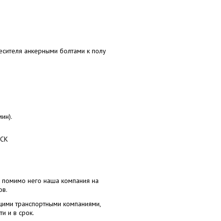
есителя анкерными болтами к полу
ин).
УСК
, помимо него наша компания на
ов.
щими транспортными компаниями,
и и в срок.