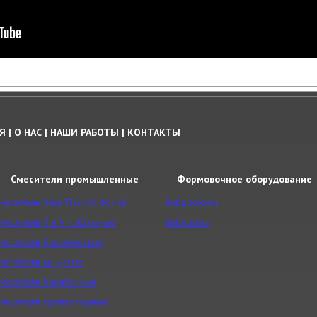
Я
|
О НАС
|
НАШИ РАБОТЫ
|
КОНТАКТЫ
Смесители промышленные
Формовочное оборудование
месители типа "Пьяная бочка"
Вибростолы
месители Y и V - образные
Вибросита
месители биконические
месители конусные
месители барабанные
месители пропеллерные