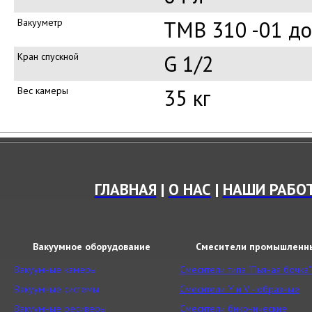
Вакууметр
ТМВ 310 -01 до
Кран спускной
G 1/2
Вес камеры
35
кг
ГЛАВНАЯ
|
О НАС
|
НАШИ РАБО
Вакуумное оборудование
Смесители промышленн
Вакуумные камеры
Смесители типа "Пьяная бочка"
Вакуумные системы
Смесители Y и V - образные
Вакуумные ресиверы
Смесители биконические