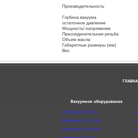
Производительность
Глубина вакуума
остаточное давление
Мощность/ напряжение
Присоединительная резьба
Объем масла
Габаритные размеры (мм)
Вес
ГЛАВНА
Вакуумное оборудование
Вакуумные камеры
С
Вакуумные системы
С
Вакуумные ресиверы
С
Вакуумные насосы
С