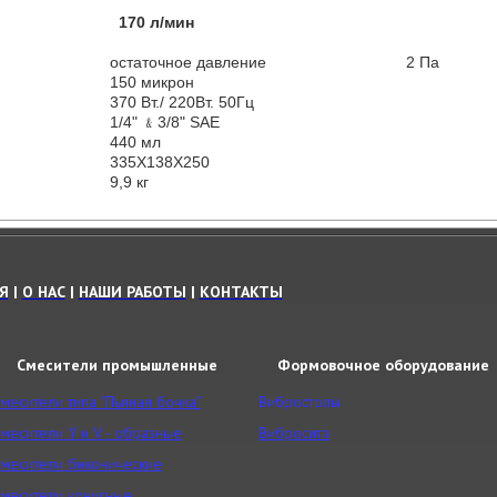
170 л/мин
остаточное давление
2 Па
150 микрон
370 Вт./ 220Вт. 50Гц
1/4" ﹠3/8" SAE
440 мл
335X138X250
9,9 кг
Я
|
О НАС
|
НАШИ РАБОТЫ
|
КОНТАКТЫ
Смесители промышленные
Формовочное оборудование
месители типа "Пьяная бочка"
Вибростолы
месители Y и V - образные
Вибросита
месители биконические
месители конусные