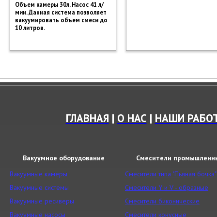
Объем камеры 30л. Насос 41 л/
мин. Данная система позволяет
вакуумировать объем смеси до
10 литров.
ГЛАВНАЯ
|
О НАС
|
НАШИ РАБО
Вакуумное оборудование
Смесители промышленн
Вакуумные камеры
Смесители типа "Пьяная бочка"
Вакуумные системы
Смесители Y и V - образные
Вакуумные ресиверы
Смесители биконические
Вакуумные насосы
Смесители конусные