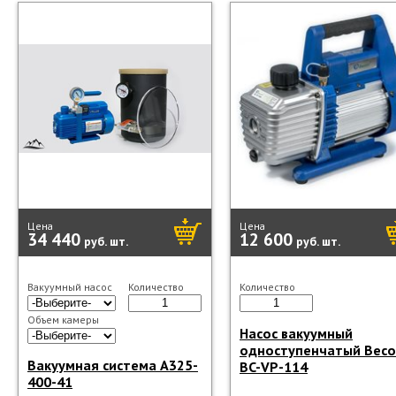
Цена
Цена
34 440
12 600
руб.
шт.
руб.
шт.
Вакуумный насос
Количество
Количество
Объем камеры
Насос вакуумный
одноступенчатый Beco
Вакуумная система A325-
BC-VP-114
400-41